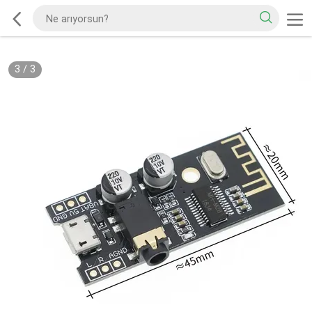
3
/
3