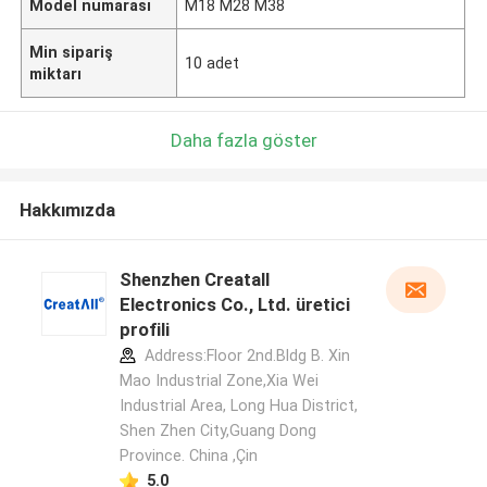
Model numarası
M18 M28 M38
Min sipariş
10 adet
miktarı
Daha fazla göster
Hakkımızda
Shenzhen Creatall
Electronics Co., Ltd. üretici
profili
Address:Floor 2nd.Bldg B. Xin
Mao Industrial Zone,Xia Wei
Industrial Area, Long Hua District,
Shen Zhen City,Guang Dong
Province. China ,Çin
5.0