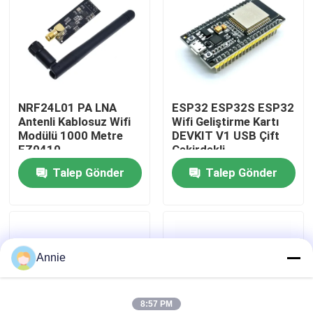
Fabrika turu
Kalite Kontrol
NRF24L01 PA LNA
ESP32 ESP32S ESP32
Antenli Kablosuz Wifi
Wifi Geliştirme Kartı
Bizimle İletişim
Modülü 1000 Metre
DEVKIT V1 USB Çift
FZ0410
Çekirdekli
Talep Gönder
Talep Gönder
Haberler
Durumlar
Annie
Blog
Amplifier Board Modülü
8:57 PM