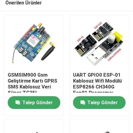
Önerilen Ürünler
GSMSIM900 Gsm
UART GPIO0 ESP-01
Geliştirme Kartı GPRS
Kablosuz Wifi Modülü
SMS Kablosuz Veri
ESP8266 CH340G
Süper TC35I
Esp01 Programcı
Ana Sayfa
Adaptörü
Talep Gönder
Talep Gönder
Ürünler
Hakkımızda