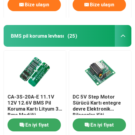
Bize ulaşın
Bize ulaşın
BMS pil koruma levhası
(25)
CA-3S-20A-E 11.1V
DC 5V Step Motor
12V 12.6V BMS Pil
Sürücü Kartı entegre
Koruma Kartı Lityum 3s
devre Elektronik
Bms Modülü
Bileşenler Kiti
En iyi fiyat
En iyi fiyat