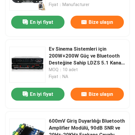
Fiyat：Manufacturer
Fabrika turu
En iyi fiyat
Bize ulaşın
Kalite Kontrol
Ev Sinema Sistemleri için
Bizimle İletişim
200W+200W Güç ve Bluetooth
Desteğine Sahip LDZS 5.1 Kanallı
Profesyonel Ses Amplifikatörü
MOQ：10 adet
Haberler
Fiyat：NA
Durumlar
En iyi fiyat
Bize ulaşın
Blog
600mV Giriş Duyarlılığı Bluetooth
Amplifier Modülü, 90dB SNR ve
Amplifier Board Modülü
20Hz-20KHz Frekans Cevabı