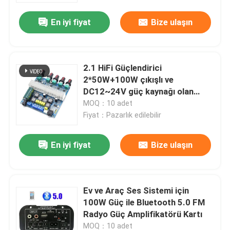
En iyi fiyat
Bize ulaşın
2.1 HiFi Güçlendirici
2*50W+100W çıkışlı ve
DC12~24V güç kaynağı olan
Bluetooth 5.0 Ses Kartı
MOQ：10 adet
Fiyat：Pazarlık edilebilir
En iyi fiyat
Bize ulaşın
Ana Sayfa
Ev ve Araç Ses Sistemi için
Ürünler
100W Güç ile Bluetooth 5.0 FM
Radyo Güç Amplifikatörü Kartı
Hakkımızda
MOQ：10 adet