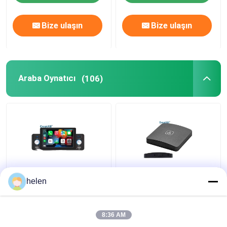
Bize ulaşın
Bize ulaşın
Araba Oynatıcı
(106)
Creatall 5 inçlik araba
Creatall Kablosuz
helen
MP5 çalar bluetooth
CarPlay Adaptörü
ters kamera kablolu /
Otomatik Araba
kablosuz CarPlay
Montajlı Bağlantı
8:36 AM
destekler WAV MP3
Kutusu Android