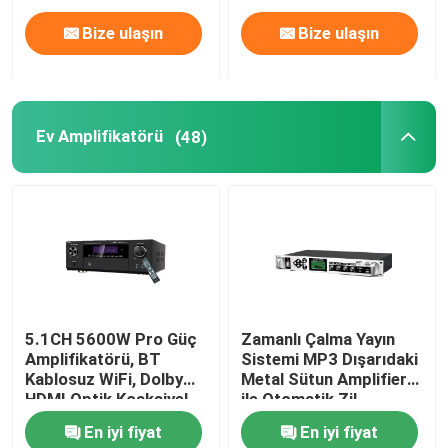
Bize ulaşın
Bize ulaşın
Ev Amplifikatörü
(48)
5.1CH 5600W Pro Güç
Zamanlı Çalma Yayın
Amplifikatörü, BT
Sistemi MP3 Dışarıdaki
Kablosuz WiFi, Dolby
Metal Sütun Amplifier
HDMI Optik Koaksiyel,
ile Otomatik Zil
Ev Sineması KTV için
Amplifier
En iyi fiyat
En iyi fiyat