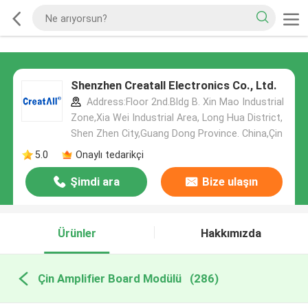
Shenzhen Creatall Electronics Co., Ltd.
Address:Floor 2nd.Bldg B. Xin Mao Industrial
Zone,Xia Wei Industrial Area, Long Hua District,
Shen Zhen City,Guang Dong Province. China,Çin
5.0
Onaylı tedarikçi
Şimdi ara
Bize ulaşın
Ürünler
Hakkımızda
Çin Amplifier Board Modülü
(286)