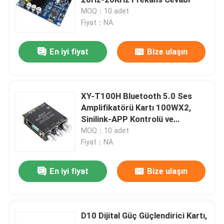
MOQ：10 adet
Fiyat：NA
Güç kaynağı modülü
En iyi fiyat
Bize ulaşın
bluetooth ses modülü
BMS pil koruma levhası
XY-T100H Bluetooth 5.0 Ses
Amplifikatörü Kartı 100WX2,
Sinilink-APP Kontrolü ve
Ev Amplifikatörü
TPA3116D2 Stereo Dijital Güç ile
MOQ：10 adet
Fiyat：NA
Araba Oynatıcı
En iyi fiyat
Bize ulaşın
LED TV parçaları
D10 Dijital Güç Güçlendirici Kartı,
Dijital Ampermetre Voltmetre