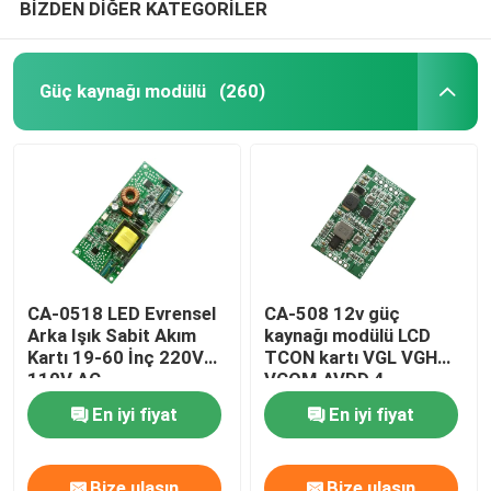
BİZDEN DİĞER KATEGORİLER
Güç kaynağı modülü
(260)
CA-0518 LED Evrensel
CA-508 12v güç
Arka Işık Sabit Akım
kaynağı modülü LCD
Kartı 19-60 İnç 220V
TCON kartı VGL VGH
110V AC
VCOM.AVDD 4
En iyi fiyat
En iyi fiyat
Bize ulaşın
Bize ulaşın