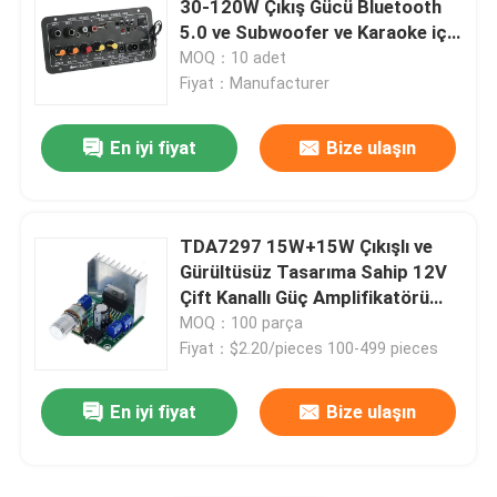
30-120W Çıkış Gücü Bluetooth
Mesaj bırakın
5.0 ve Subwoofer ve Karaoke için
Sizi yakında arayacağız!
Dijital Nem Kontrol Cihazı
Çift Mikrofon Girişi
MOQ：10 adet
Fiyat：Manufacturer
Test Aracı
En iyi fiyat
Bize ulaşın
Kalkınma Kurulu
TDA7297 15W+15W Çıkışlı ve
Gürültüsüz Tasarıma Sahip 12V
Çift Kanallı Güç Amplifikatörü
Kartı
MOQ：100 parça
Fiyat：$2.20/pieces 100-499 pieces
Gönder
En iyi fiyat
Bize ulaşın