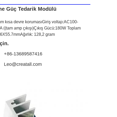
me Güç Tedarik Modülü
akım kısa devre koruması
Giriş voltajı:
AC100-
A ((tam amp çıkışı)
Çıkış Gücü:180W Toplam 
.6X55.7mm
Ağırlık: 128,2 gram
çin.
+86-13689587416
Leo@creatall.com