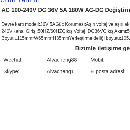
Ürün Tanımı
AC 100-240V DC 36V 5A 180W AC-DC Değiştir
Devre kartı modeli:
36V 5A
Güç Koruması:
Aşırı voltaj ve aşırı 
240V
Kanal Girişi:
50HZ/60HZ
Çıkış Voltajı:
DC36V
Çıkış Akımı:
5
Boyut:
L115mm*W65mm*H35mm
Yerleştirme deliği boyutu:
105
Bizimle iletişime ge
Wechat:
Alvacheng88
Mobil:
Skype:
Alvacheng1
E-posta adresi: