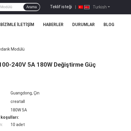
Teklif isteği
|
Turkish
Arama
BIZIMLE İLETIŞIM
HABERLER
DURUMLAR
BLOG
edarik Modülü
u 100-240V 5A 180W Değiştirme Güç
Guangdong, Çin
creatall
180W 5A
koşulları:
ı:
10 adet