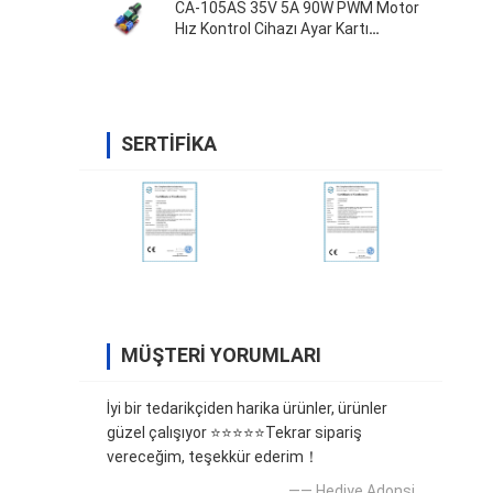
CA-105AS 35V 5A 90W PWM Motor
Hız Kontrol Cihazı Ayar Kartı
Anahtarı
SERTIFIKA
MÜŞTERI YORUMLARI
İyi bir tedarikçiden harika ürünler, ürünler
güzel çalışıyor ⭐⭐⭐⭐⭐Tekrar sipariş
vereceğim, teşekkür ederim！
—— Hediye Adonsi