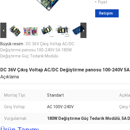
Fiyat:
İletişim
Büyük resim :
DC 36V Çıkış Voltajı AC/DC
Değiştirme panosu 100-240V 5A 180W
Değiştirme Güç Tedarik Modülü
DC 36V Çıkış Voltajı AC/DC Değiştirme panosu 100-240V 5
Açıklama
Montaj Tipi:
Standart
Açıkl
Giriş Voltajı:
AC 100V-240V
Çıkış 
Vurgulamak:
180W Değiştirme Güç Tedarik Modülü
,
5A D