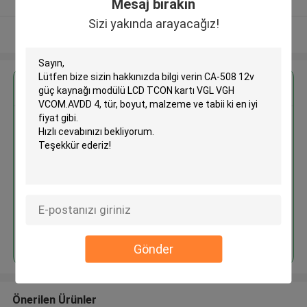
Mesaj bırakın
Sizi yakında arayacağız!
Daha fazla göster
En İyi Fiyatı Alın
CA-508 12v güç kaynağı modülü
LCD TCON kartı VGL VGH
VCOM.AVDD 4
Devam et
Gönder
Önerilen Ürünler