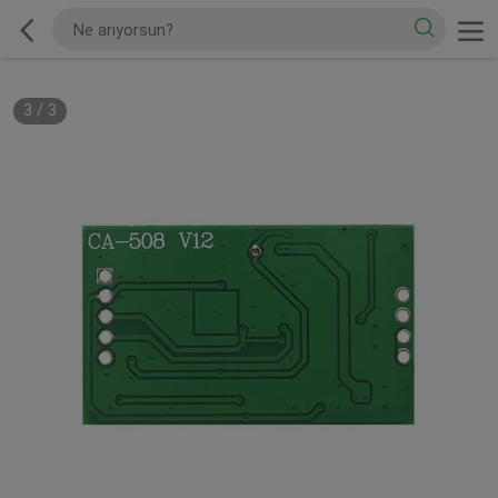
3
/
3