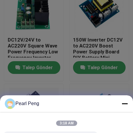
Fabrika turu
Kalite Kontrol
DC12V/24V to
150W Inverter DC12V
AC220V Square Wave
to AC220V Boost
Power Frequency Low
Power Supply Board
Bizimle İletişim
Frequency Inverter
DIY Battery Mini
Drive Board 300W
Inverter Module
Talep Gönder
Talep Gönder
Boost Module
Haberler
Durumlar
Pearl Peng
Blog
3:18 AM
Amplifier Board Modülü