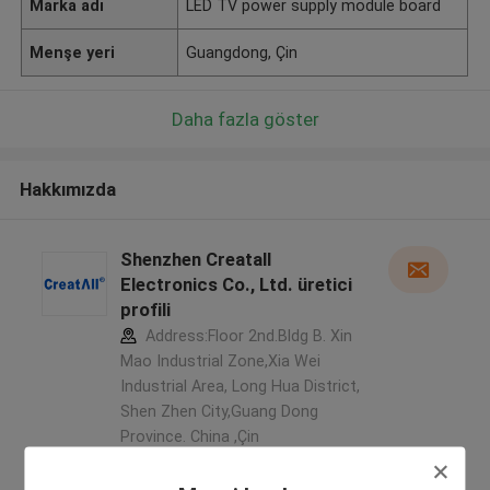
Marka adı
LED TV power supply module board
Menşe yeri
Guangdong, Çin
Daha fazla göster
Hakkımızda
Shenzhen Creatall
Electronics Co., Ltd. üretici
profili
Address:Floor 2nd.Bldg B. Xin
Mao Industrial Zone,Xia Wei
Industrial Area, Long Hua District,
Shen Zhen City,Guang Dong
Province. China ,Çin
5.0
Onaylı tedarikçi