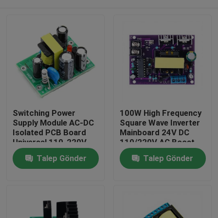
Switching Power
100W High Frequency
Supply Module AC-DC
Square Wave Inverter
Isolated PCB Board
Mainboard 24V DC
Universal 110-220V
110/220V AC Boost
Input Dual Output 12V
Converter Module
Ana Sayfa
Talep Gönder
Talep Gönder
0.5A + 5V Compact
Compact Power
Supply AC-DC
Ürünler
Hakkımızda