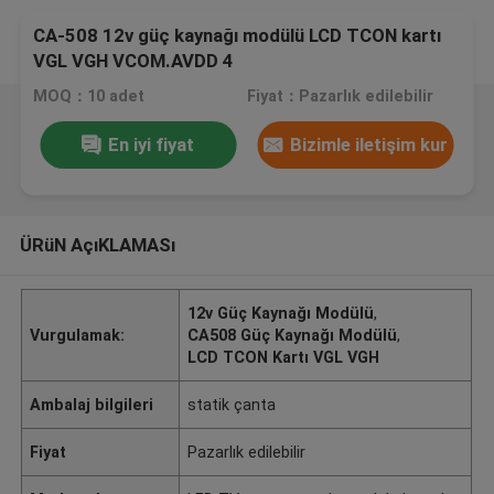
CA-508 12v güç kaynağı modülü LCD TCON kartı
VGL VGH VCOM.AVDD 4
MOQ：10 adet
Fiyat：Pazarlık edilebilir
En iyi fiyat
Bizimle iletişim kur
ÜRüN AçıKLAMASı
12v Güç Kaynağı Modülü
,
Vurgulamak:
CA508 Güç Kaynağı Modülü
,
LCD TCON Kartı VGL VGH
Ambalaj bilgileri
statik çanta
Fiyat
Pazarlık edilebilir