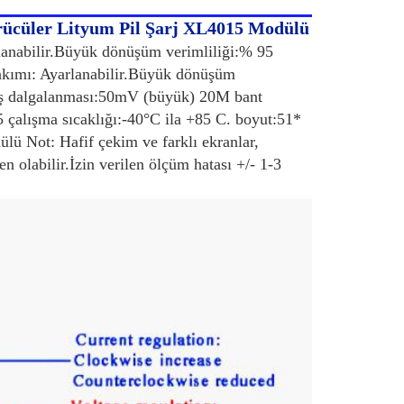
ücüler Lityum Pil Şarj XL4015 Modülü
rlanabilir.Büyük dönüşüm verimliliği:% 95
ş akımı: Ayarlanabilir.Büyük dönüşüm
ış dalgalanması:50mV (büyük) 20M bant
 çalışma sıcaklığı:-40°C ila +85 C. boyut:51*
lü Not: Hafif çekim ve farklı ekranlar,
n olabilir.İzin verilen ölçüm hatası +/- 1-3