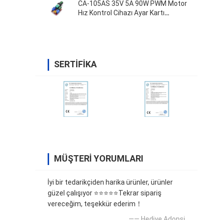
CA-105AS 35V 5A 90W PWM Motor
Hız Kontrol Cihazı Ayar Kartı
Anahtarı
SERTIFIKA
MÜŞTERI YORUMLARI
İyi bir tedarikçiden harika ürünler, ürünler
güzel çalışıyor ⭐⭐⭐⭐⭐Tekrar sipariş
vereceğim, teşekkür ederim！
—— Hediye Adonsi