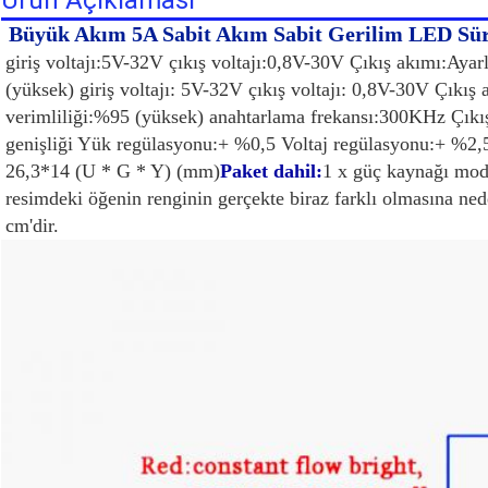
Ürün Açıklaması
Büyük Akım 5A Sabit Akım Sabit Gerilim LED Sür
giriş voltajı:5V-32V çıkış voltajı:0,8V-30V Çıkış akımı:Aya
(yüksek) giriş voltajı: 5V-32V çıkış voltajı: 0,8V-30V Çıkı
verimliliği:%95 (yüksek) anahtarlama frekansı:300KHz Çık
genişliği Yük regülasyonu:+ %0,5 Voltaj regülasyonu:+ %2,5
26,3*14 (U * G * Y) (mm)
Paket dahil:
1 x güç kaynağı modü
resimdeki öğenin renginin gerçekte biraz farklı olmasına nede
cm'dir.