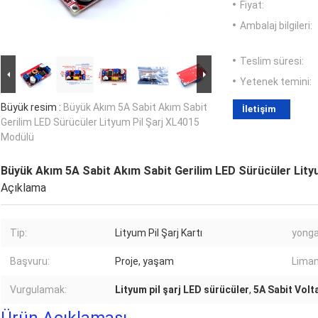
Fiyat:
Ambalaj bilgileri:
Teslim süresi:
Yetenek temini:
Büyük resim :
Büyük Akım 5A Sabit Akım Sabit
İletişim
Gerilim LED Sürücüler Lityum Pil Şarj XL4015
Modülü
Büyük Akım 5A Sabit Akım Sabit Gerilim LED Sürücüler Lity
Açıklama
Tip:
Lityum Pil Şarj Kartı
yonga
Başvuru:
Proje, yaşam
Liman
Vurgulamak:
Lityum pil şarj LED sürücüler
,
5A Sabit Volt