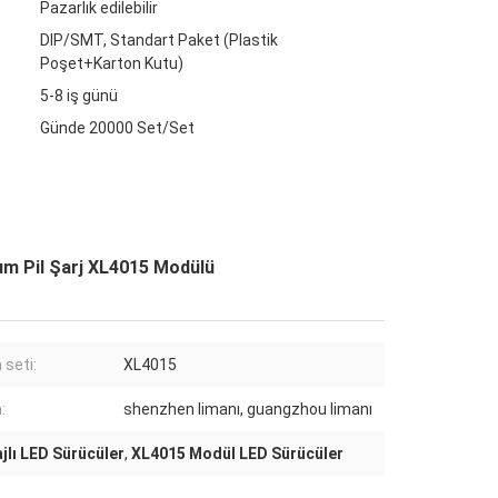
Pazarlık edilebilir
DIP/SMT, Standart Paket (Plastik
Poşet+Karton Kutu)
5-8 iş günü
Günde 20000 Set/Set
um Pil Şarj XL4015 Modülü
 seti:
XL4015
:
shenzhen limanı, guangzhou limanı
ajlı LED Sürücüler
,
XL4015 Modül LED Sürücüler