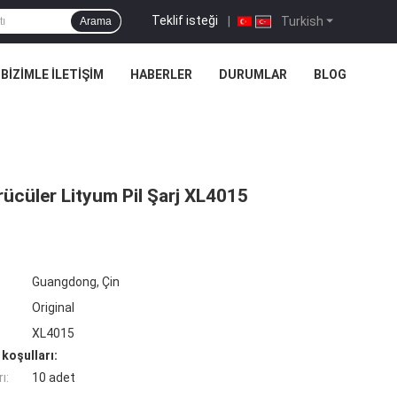
Teklif isteği
|
Turkish
Arama
BIZIMLE İLETIŞIM
HABERLER
DURUMLAR
BLOG
ücüler Lityum Pil Şarj XL4015
Guangdong, Çin
Original
XL4015
koşulları:
ı:
10 adet